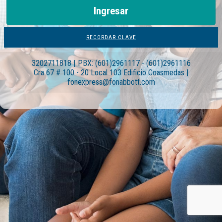
RECORDAR CLAVE
3202711818 | PBX: (601)2961117 - (601)2961116
Cra 67 # 100 - 20 Local 103 Edificio Coasmedas |
fonexpress@fonabbott.com